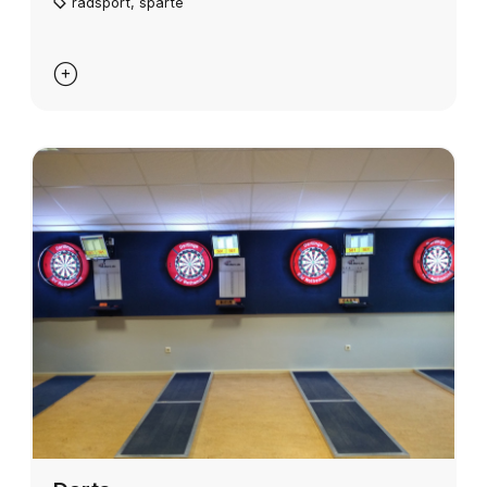
radsport
,
sparte
