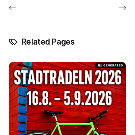
⟵
⟶
Related Pages