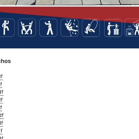
chos
df
f
df
df
f
df
df
f
df